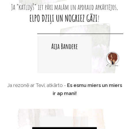
Ja rezonē ar Tevi, atkārto -
Es esmu miers un miers
ir ap mani!