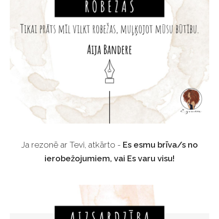
Ja rezonē ar Tevi, atkārto -
Es esmu brīva/s no
ierobežojumiem, vai Es varu visu!