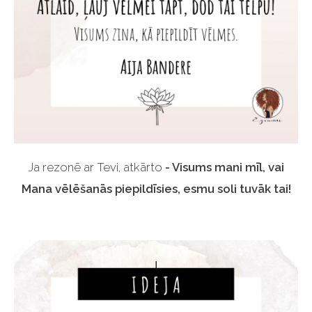
Ja rezonē ar Tevi, atkārto
- Visums mani mīl, vai
Mana vēlēšanās piepildīsies, esmu soli tuvāk tai!