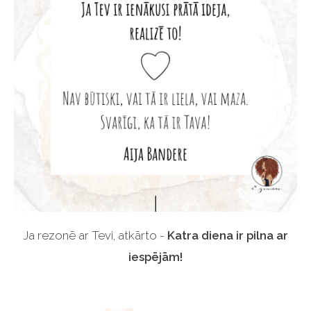
Ja rezonē ar Tevi, atkārto -
Katra diena ir pilna ar
iespējām!