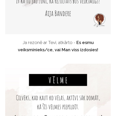
Ja rezonē ar Tevi, atkārto -
Es esmu
veiksminieks/ce, vai Man viss izdosies!