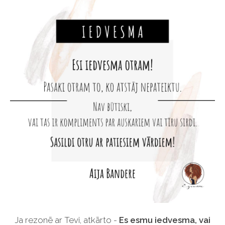
Ja rezonē ar Tevi, atkārto -
Es esmu iedvesma, vai