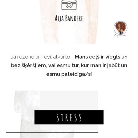
Ja rezonē ar Tevi, atkārto -
Mans ceļš ir viegls un
bez šķēršļiem, vai esmu tur, kur man ir jabūt un
esmu pateicīga/s!