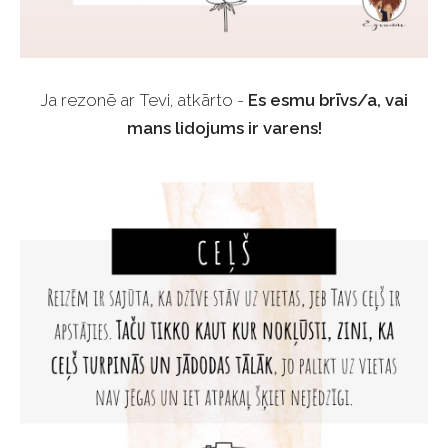
Ja rezonē ar Tevi, atkārto -
Es esmu brīvs/a, vai
mans lidojums ir varens!