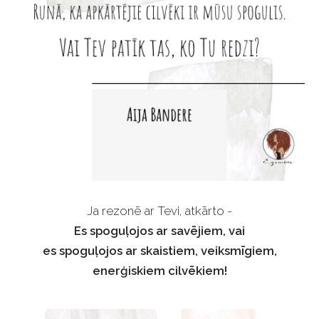
Ja rezonē ar Tevi, atkārto -
Es spoguļojos ar savējiem,
vai
es spoguļojos ar skaistiem, veiksmīgiem,
enerģiskiem cilvēkiem!