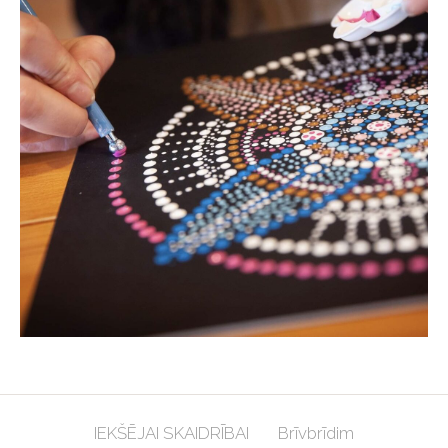
IEKŠĒJAI SKAIDRĪBAI
Brīvbrīdim