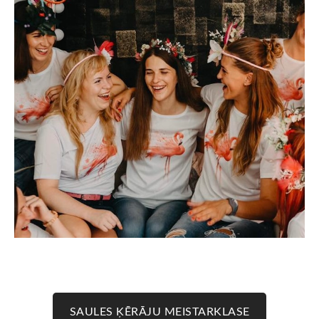
SAULES ĶĒRĀJU MEISTARKLASE