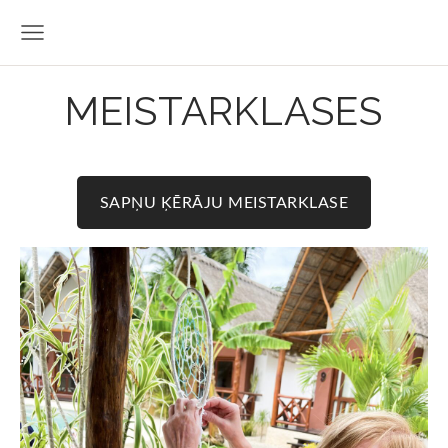
MEISTARKLASES
SAPŅU ĶĒRĀJU MEISTARKLASE