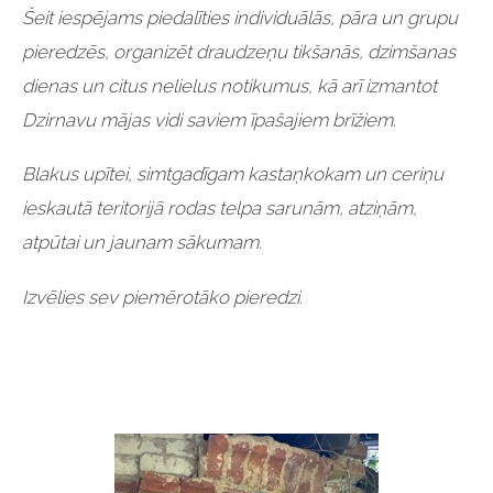
Šeit iespējams piedalīties individuālās, pāra un grupu
pieredzēs, organizēt draudzeņu tikšanās, dzimšanas
dienas un citus nelielus notikumus, kā arī izmantot
Dzirnavu mājas vidi saviem īpašajiem brīžiem.
Blakus upītei, simtgadīgam kastaņkokam un ceriņu
ieskautā teritorijā rodas telpa sarunām, atziņām,
atpūtai un jaunam sākumam.
Izvēlies sev piemērotāko pieredzi.