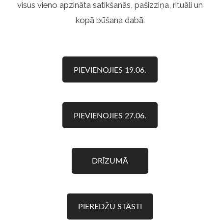
visus vieno apzināta satikšanās, pašizziņa, rituāli un
kopā būšana dabā.
PIEVIENOJIES 19.06.
PIEVIENOJIES 27.06.
DRĪZUMĀ
PIEREDŽU STĀSTI