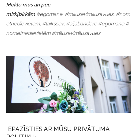
Meklē mūs arī pēc
mirkļbirkām
#egomane, #milusevimilusavues, #nom
etnedievietem, #laikssev, #aijabandere
#egomāne
#
nometnedievietēm
#mīlusevimīlusavues
IEPAZĪSTIES AR MŪSU PRIVĀTUMA