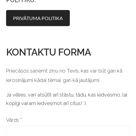
POLITIKU:
PRIVĀTUMA POLITIKA
KONTAKTU FORMA
Priecāšos saņemt ziņu no Tevis, kas var būt gan kā
ierosinājumi kādai tēmai, gan kā jautājumi.
Ja vēlies, vari atsūtīt arī stāstu, tādu, kas iedvesmo, lai
kopīgi varam iedvesmot arī citus! :)
Vārds
*