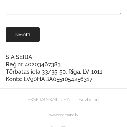
SIA SEIBA
Reģ.nr. 40203467383
Tērbatas iela 33/35-50, Rīga, LV-1011
Konts: LV90HABA0551054256317
IEKŠĒJAI SKAIDRĪBAI
Brīvbrīdim
www.egomane.lv