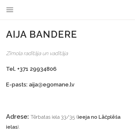
AIJA BANDERE
Zīmola radītāja un vadītāja
Tel. +371 29934806
E-pasts:
aija@egomane.lv
Adrese:
Tērbatas iela 33/35 (
ieeja no Lāčplēša
ielas
).