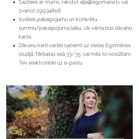
Sazinies ar mums, rakstot
aija@egomane.lv
vai
zvanot 29934806.
Izvēlies pakalpojumu un konkrētu
summu/pakalpojuma laiku, cik vērta būs dāvanu
karte.
Dāvanu karti varēsi saņemt uz vietas Egomānes
studijā Tērbatas ielā 33/35, vai mēs to nosūtīsim
Tev elektroniski uz e-pastu.