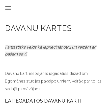
DĀVANU KARTES
Fantastisks veids kā iepriecināt otru un reizēm arī
pašam sevi!
Dāvanu karti iespējams iegādāties dažādiem
Egomānes studijas pakalpojumiem. Vairāk par to lasi
sadaļā piedāvājam.
LAI IEGĀDĀTOS DĀVANU KARTI