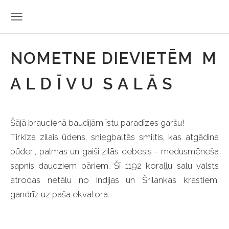
NOMETNE DIEVIETĒM M
A L D Ī V U S A L Ā S
Šājā braucienā baudījām īstu paradīzes garšu!
Tirkīza zilais ūdens, sniegbaltās smiltis, kas atgādina
pūderi, palmas un gaiši zilās debesis - medusmēneša
sapnis daudziem pāriem. Šī 1192 koraļļu salu valsts
atrodas netālu no Indijas un Šrilankas krastiem,
gandrīz uz paša ekvatora.