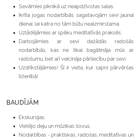
Sevāmies piknikā uz neapdzīvotas salas.
Ikrīta jogas nodarbībās sagatavojām sevi jaunai
dienai, lai katra no tām būtu neaizmirstama.
Uzlādējāmies ar spēku meditatīvās praksēs.
Darbojāmies ar sevi dažādās radošās
nodarbībās, kas ne tikai bagātināja mūs ar
radošumu, bet arī veicināja pārliecību par sevi.
Uzdrīkstējāmies! Šī ir vieta, kur sapņi pārvēršas
īstenībā!
BAUDĪJĀM
Ekskursijas.
Vietējo deju un mūzikas šovus.
Nodarbības - praktiskas, radošas, meditatīvas un