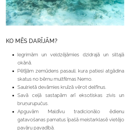
KO MĒS DARĪJĀM?
Iegrimām un veldzējāmies dzidrajā un siltajā
okānā.
Pētījām zemūdens pasauli, kura patiesi atgādina
skatus no bērnu multfilmas Nemo.
Saulrietā devāmies kruīzā vērot delfīnus.
Savā ceļā sastapām arī eksotiskas zivis un
bruņurupučus.
Apguvām Maldīvu tradicionālo ēdienu
gatavošanas pamatus īpašā meistarklasē vietējo
pavāru pavadībā.