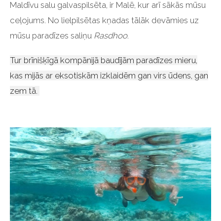
Maldīvu salu galvaspilsēta, ir Malē, kur arī sākās mūsu
ceļojums. No lielpilsētas kņadas tālāk devāmies uz
mūsu paradīzes saliņu
Rasdhoo
.
Tur brīnišķīgā kompānijā baudījām paradīzes mieru,
kas mijās ar eksotiskām izklaidēm gan virs ūdens, gan
zem tā.