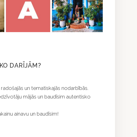
KO DARĪJĀM?
 radošajās un tematiskajās nodarbībās.
edzīvotāju mājās un baudīsim autentisko
ainu ainavu un baudīsim!