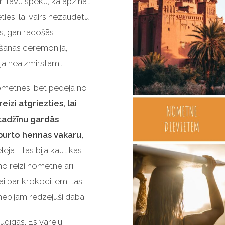
r Tavu spēku, kā apzināt
ties, lai vairs nezaudētu
ās, gan radošās
ēšanas ceremonija,
ja neaizmirstami.
ometnes, bet pēdējā no
eizi atgriezties, lai
 tadžīnu gardās
zburto hennas vakaru,
leja - tas bija kaut kas
o reizi nometnē arī
i par krokodiliem, tas
 nebijām redzējuši dabā.
audīgas. Es varēju