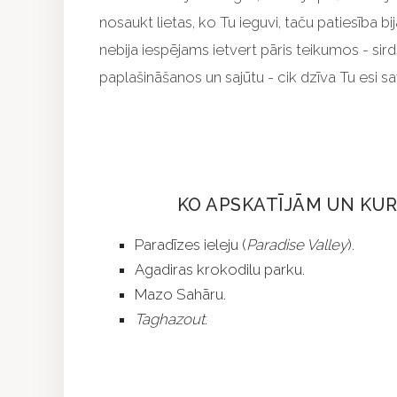
nosaukt lietas, ko Tu ieguvi, taču patiesība bi
nebija iespējams ietvert pāris teikumos - sird
paplašināšanos un sajūtu - cik dzīva Tu esi s
KO APSKATĪJĀM UN KUR
Paradīzes ieleju (
Paradise Valley
).
Agadiras krokodilu parku.
Mazo Sahāru.
Taghazout
.