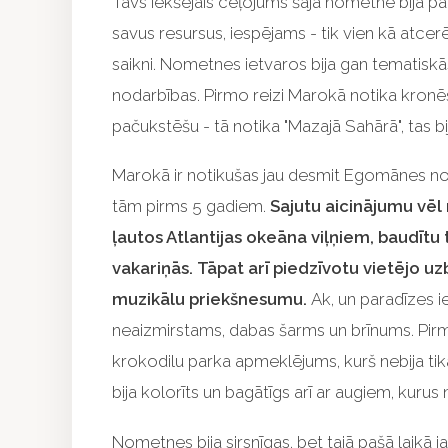
Tavs iekšējais ceļojums šajā nometnē bija pa
savus resursus, iespējams - tik vien kā atcerē
saikni. Nometnes ietvaros bija gan tematisk
nodarbības. Pirmo reizi Marokā notika kron
pačukstēšu - tā notika "Mazajā Sahārā", tas bi
Marokā ir notikušas jau desmit Egomānes n
tām pirms 5 gadiem.
Sajutu aicinājumu vēl r
ļautos Atlantijas okeāna viļņiem, baudītu
vakariņās. Tāpat arī piedzīvotu vietējo u
muzikālu priekšnesumu.
Ak, un paradīzes ie
neaizmirstams, dabas šarms un brīnums. Pirm
krokodilu parka apmeklējums, kurš nebija tika
bija kolorīts un bagātīgs arī ar augiem, kurus
Nometnes bija sirsnīgas, bet tajā pašā laikā j