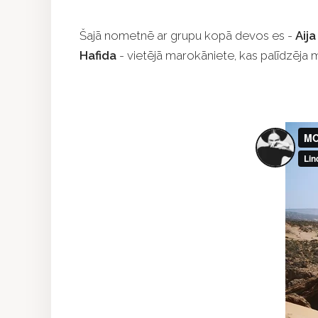
Šajā nometnē ar grupu kopā devos es -
Aij
Hafida
- vietējā marokāniete, kas palīdzēja