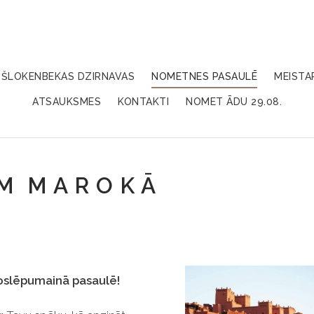
ŠLOKENBEKAS DZIRNAVAS
NOMETNES PASAULĒ
MEISTA
ATSAUKSMES
KONTAKTI
NOMET ĀDU 29.08.
 M A R O K Ā
noslēpumainā pasaulē!