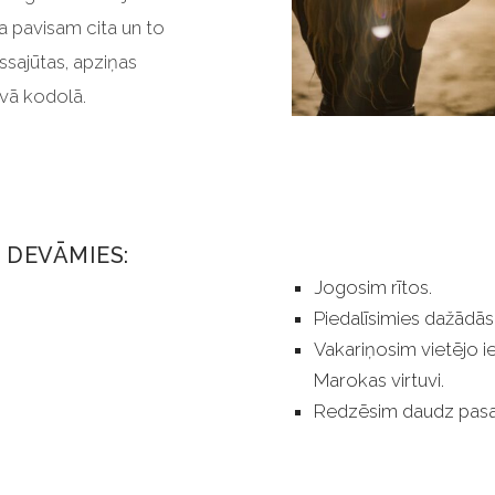
ja pavisam cita un to
ssajūtas, apziņas
avā kodolā.
 DEVĀMIES:
Jogosim rītos.
Piedalīsimies dažādās
Vakariņosim vietējo i
Marokas virtuvi.
Redzēsim daudz pasak