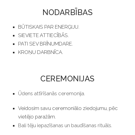
NODARBĪBAS
BŪTISKAIS PAR ENERĢIJU.
SIEVIETE ATTIECĪBĀS.
PATI SEV BRĪNUMDARE.
KROŅU DARBNĪCA.
CEREMONIJAS
Ūdens attīrīšanās ceremonija.
Veidosim savu ceremoniālo ziedojumu, pēc
vietējo paražām.
Bali tēju iepazīšanas un baudīšanas rituāls.