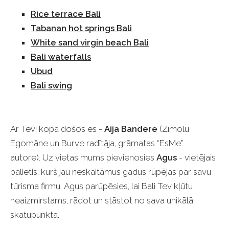
Rice terrace Bali
Tabanan hot springs Bali
White sand virgin beach Bali
Bali waterfalls
Ubud
Bali swing
Ar Tevi kopā došos es -
Aija Bandere
(Zīmolu
Egomāne un Burve radītāja, grāmatas “EsMe”
autore). Uz vietas mums pievienosies
Agus
-
vietējais
balietis, kurš jau neskaitāmus gadus rūpējas par savu
tūrisma firmu.
Agus parūpēsies, lai Bali Tev kļūtu
neaizmirstams, rādot un stāstot no sava unikālā
skatupunkta.