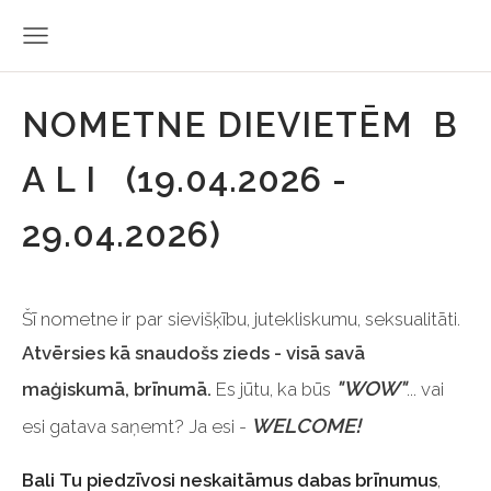
NOMETNE DIEVIETĒM B
A L I
(19.04.2026 -
29.04.2026)
Šī nometne ir par sievišķību, jutekliskumu, seksualitāti.
Atvērsies kā snaudošs zieds - visā savā
"WOW"
maģiskumā, brīnumā.
Es jūtu, ka būs
... vai
WELCOME!
esi gatava saņemt? Ja esi -
Bali Tu piedzīvosi neskaitāmus dabas brīnumus
,