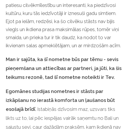
patiesu cilvēkmīlestību un interesanti, ka piedzīvosi
kultūru, kuru tās iedzīvotāji ir iznesuši gadu simtiem.
Ejot pa ielām, redzēsi, ka šo cilvēku stāsts nav bijis
viegls un ikdiena prasa maksimālas rūpes, tomēr viņi
smaida, un prieka tur ir tik daudz, ka nodot to var
ikvienam salas apmeklētājam, un ar mirdzošām acīm.
Man ir sajūta, ka šī nometne būs par tēmu - sevis
pieņemšana un attiecības ar partneri, ja jūti, ka šis
teikums rezonē, tad šī nometne noteikti ir Tev.
Egomānes studijas nometnes ir stāsts par
izkāpšanu no ierastā komforta un ļaušanos būt
esošajā brīdī.
Istabiņās dzīvosim maz, uzsvars tiks
likts uz to, lai pēc iespējas vairāk saņemtu no Bali un
sajustu sevi, caur dažādām praksēm, kam ikdienā nav